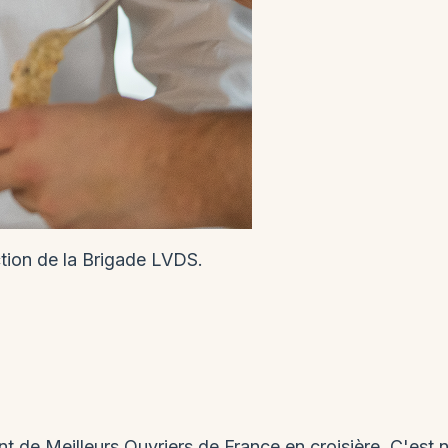
SÉVERINE · SANDRINE
EN DIRECT
Échangez avec une conseillère.
tion de la Brigade LVDS.
Une question sur le dress code, l'embarquement ou
autre chose ? Séverine ou Sandrine y répondent.
 Meilleurs Ouvriers de France en croisière. C'est notr