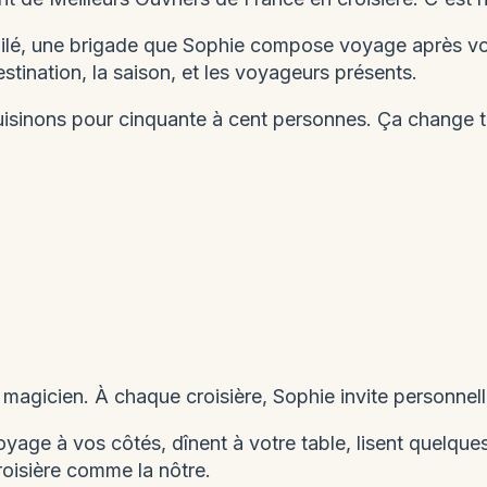
toilé, une brigade que Sophie compose voyage après v
tination, la saison, et les voyageurs présents.
Ce matin
Cet après-midi
Demain
uisinons pour cinquante à cent personnes. Ça change t
 magicien. À chaque croisière, Sophie invite personne
voyage à vos côtés, dînent à votre table, lisent quelqu
croisière comme la nôtre.