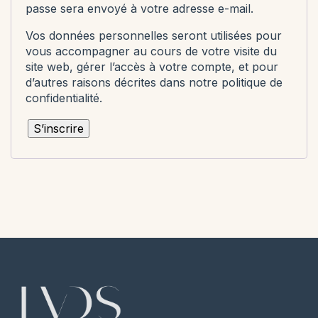
passe sera envoyé à votre adresse e-mail.
Vos données personnelles seront utilisées pour
vous accompagner au cours de votre visite du
site web, gérer l’accès à votre compte, et pour
d’autres raisons décrites dans notre
politique de
confidentialité
.
S’inscrire
SÉVERINE · SANDRINE
EN DIRECT
Échangez avec une
conseillère.
Une question sur le dress code, l'embarquement
ou autre chose ? Séverine ou Sandrine y
répondent.