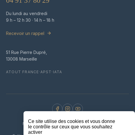
04 91 37 80 29
Du lundi au vendredi
9 h – 12 h 30 · 14 h – 18 h
Recevoir un rappel
51 Rue Pierre Dupré,
13008 Marseille
ATOUT FRANCE
·
APST
·
IATA
© 2026 VCOMK · Tous droits réservés
Ce site utilise des cookies et vous donne
Mentions légales
Conditions générales de vente
le contrôle sur ceux que vous souhaitez
activer