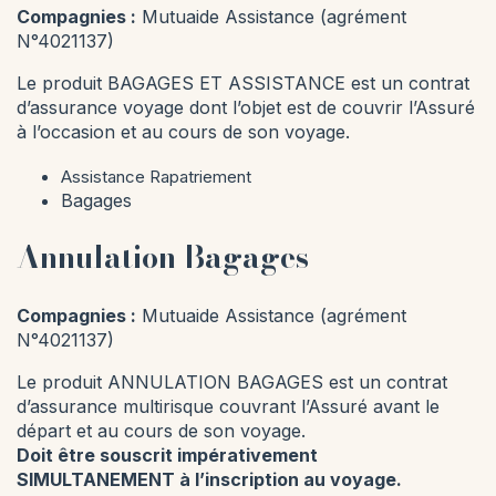
EN DIRECT
Compagnies :
Mutuaide Assistance (agrément
N°4021137)
Échangez avec une
conseillère.
Le produit BAGAGES ET ASSISTANCE est un contrat
d’assurance voyage dont l’objet est de couvrir l’Assuré
à l’occasion et au cours de son voyage.
Une question sur le dress code, l'embarquement
ou autre chose ? Séverine ou Sandrine y
Assistance Rapatriement
répondent.
Bagages
Annulation Bagages
Compagnies :
Mutuaide Assistance (agrément
N°4021137)
Le produit ANNULATION BAGAGES est un contrat
Ce matin
Cet après-midi
Demain
d’assurance multirisque couvrant l’Assuré avant le
départ et au cours de son voyage.
Doit être souscrit impérativement
SIMULTANEMENT à l’inscription au voyage.