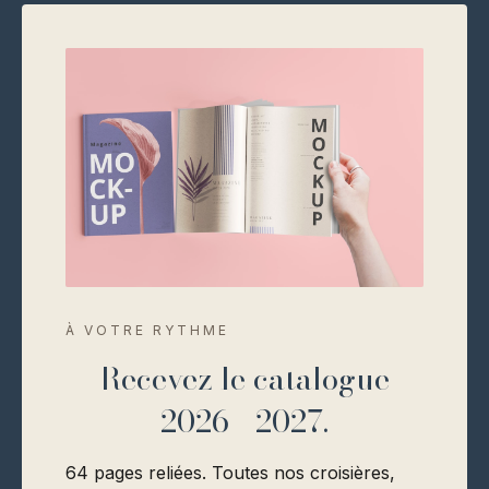
SÉVERINE · SANDRINE
EN DIRECT
Échangez avec une
conseillère.
Une question sur le dress code, l'embarquement
ou autre chose ? Séverine ou Sandrine y
À VOTRE RYTHME
répondent.
Recevez le catalogue
2026 - 2027.
64 pages reliées. Toutes nos croisières,