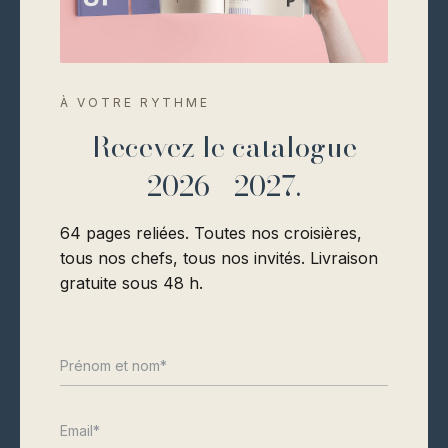
répondent.
À VOTRE RYTHME
Recevez le catalogue
2026 - 2027.
Ce matin
Cet après-
Demain
midi
64 pages reliées. Toutes nos croisières,
tous nos chefs, tous nos invités. Livraison
gratuite sous 48 h.