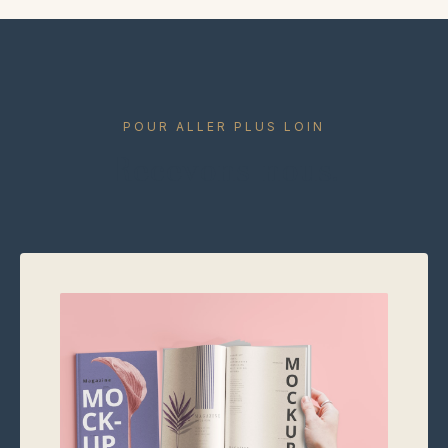
POUR ALLER PLUS LOIN
Recevons-nous.
SÉVERINE · SANDRINE
EN DIRECT
Échangez avec une
conseillère.
Une question sur le dress code, l'embarquement
ou autre chose ? Séverine ou Sandrine y